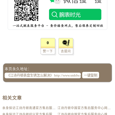
吉林省延边市延吉市解放路江诗丹顿售后服务中心（需提前预约）
辽宁省鞍山市铁东区站前街江诗丹顿售后服务中心（需提前预约）
辽宁省本溪市平山区胜利路江诗丹顿售后服务中心（需提前预约）
辽宁省朝阳市双塔区新华路江诗丹顿售后服务中心（需提前预约）
辽宁省丹东市振兴区七经街江诗丹顿售后服务中心（需提前预约）
辽宁省抚顺市新抚区东一路江诗丹顿售后服务中心（需提前预约）
0
辽宁省阜新市海州区解放大街江诗丹顿售后服务中心（需提前预约）
赞一下
去提问
辽宁省葫芦岛市连山区中央路江诗丹顿售后服务中心（需提前预约）
辽宁省锦州市古塔区中央大街江诗丹顿售后服务中心（需提前预约）
辽宁省辽阳市白塔区新运大街江诗丹顿售后服务中心（需提前预约）
本页永久地址：
辽宁省盘锦市兴隆台区石油大街江诗丹顿售后服务中心（需提前预约）
一键复制
辽宁省铁岭市银州区南马路江诗丹顿售后服务中心（需提前预约）
辽宁省营口市站前区市府路与渤海大街交叉口江诗丹顿售后服务中心（需提前预约）
辽宁省沈阳市沈河区中街路137号亨得利名表维修授权店1楼江诗丹顿售后服务中心（需提前预约）
相关文章
辽宁省沈阳市沈河区中街路83号亨得利名表维修授权店1楼江诗丹顿售后服务中心（需提前预约）
亲身探访江诗丹顿南通官方售后服务中心｜电话和完整地址（2026年7月最新）
江诗丹顿中国官方售后服务中心网点地址和联系电话实地考察报告多信源验证（2026年7月最新）
北京市朝阳区建国门外大街甲6号华熙国际中心D座11层1102室江诗丹顿售后服务中心（需提前预约）
亲身探访江诗丹顿绍兴官方售后服务中心｜官方电话及服务网点地址（2026年7月最新）
江诗丹顿中国官方售后服务中心维修地址及服务热线实地考察报告多信源验证（2026年7月最新）