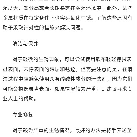
太原市迎泽区解放路15号亨得利名表服务中心（品牌授权店）3层整层（需提前预约）
湿度大、盐分高或者长期暴露在潮湿环境中。此外，某些
沈阳市沈河区中街路137号亨得利名表服务中心（品牌授权店）1层整层（需提前预约）
金属材质在特定条件下也容易氧化生锈。了解这些原因有
沈阳市沈河区中街路83号亨得利名表服务中心（品牌授权店）1层整层（需提前预约）
助于采取针对性的措施来解决问题。
乌鲁木齐市天山区红山路26号时代广场（CCMALL）C座17层17-B（需提前预约）
温州市鹿城区锦绣路1067号置信广场10层1015室（需提前预约）
清洁与保养
哈尔滨市道里区友谊西路600号富力中心T2座写字楼29层03室（需提前预约）
大连市中山区人民路15号国际金融大厦7层G室（需提前预约）
对于轻微的生锈现象，可以尝试使用软布轻轻擦拭表
佛山市禅城区季华五路57号万科金融中心C座12层1205室（需提前预约）
盘表面，去除表面的污垢和锈迹。但需要注意的是，在清
东莞市东城街道鸿福东路1号民盈国贸中心T1写字楼9层907室（需提前预约）
洁过程中应避免使用含有酸碱性成分的清洁剂，因为它们
无锡市梁溪区人民中路139号恒隆广场写字楼1座11层1104室（需提前预约）
南通市崇川区工农路57号圆融广场写字楼16层1603室（需提前预约）
可能会损伤表盘表面。如果情况较为严重，则建议寻求专
苏州市苏州工业园区星港街199号苏州中心办公楼C座22层08室（需提前预约）
业人士的帮助。
武汉市江汉区解放大道686号世界贸易大厦38层09室（需提前预约）
南宁市青秀区金湖路59号地王大厦12楼1224室（需提前预约）
专业修复
合肥市蜀山区潜山路111号万象城华润大厦B座12楼03室（需提前预约）
对于较为严重的生锈情况，最好的办法是将手表送至
泉州市丰泽区宝洲路729号浦西万达中心写字楼A座7楼709室（需提前预约）