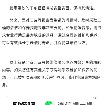
黑龙江省鸡西市鸡冠区红军路江诗丹顿售后服务中心（需提前预约）
使用柔软的干布轻轻擦拭表盘表面，保持其清洁。
黑龙江省佳木斯市向阳区长安路江诗丹顿售后服务中心（需提前预约）
黑龙江省牡丹江市东安区太平路江诗丹顿售后服务中心（需提前预约）
总之，面对江诗丹顿表盘生锈的问题时，及时采取正
黑龙江省七台河市桃山区大同街江诗丹顿售后服务中心（需提前预约）
确的清洁和保养措施是非常重要的。如果情况复杂，则寻
黑龙江省齐齐哈尔市龙沙区龙华路江诗丹顿售后服务中心（需提前预约）
黑龙江省双鸭山市尖山区新兴大街江诗丹顿售后服务中心（需提前预约）
求专业帮助是最为稳妥的选择。通过合理的维护和保养，
黑龙江省绥化市北林区新华街与康庄路交叉口江诗丹顿售后服务中心（需提前预约）
可以有效延长手表使用寿命，并保持其最佳状态。
黑龙江省伊春市伊美区通河路江诗丹顿售后服务中心（需提前预约）
吉林省白城市洮北区明仁南街江诗丹顿售后服务中心（需提前预约）
吉林省白山市浑江区浑江大街江诗丹顿售后服务中心（需提前预约）
以上就是
北京江诗丹顿维修服务中心
为您分享的精彩
吉林省吉林市船营区河南街江诗丹顿售后服务中心（需提前预约）
内容。如果您还有其他关于亨得利手表维护和保养的问
吉林省辽源市龙山区人民大街江诗丹顿售后服务中心（需提前预约）
题，可以拨打页面400电话进行咨询，我们将竭诚为您服
吉林省梅河口市新华街道梅河大街江诗丹顿售后服务中心（需提前预约）
务。
吉林省四平市铁东区紫气大路与南九经街交汇处江诗丹顿售后服务中心（需提前预约）
吉林省松原市宁江区五环大街江诗丹顿售后服务中心（需提前预约）
吉林省通化市东昌区环通乡江南大街江诗丹顿售后服务中心（需提前预约）