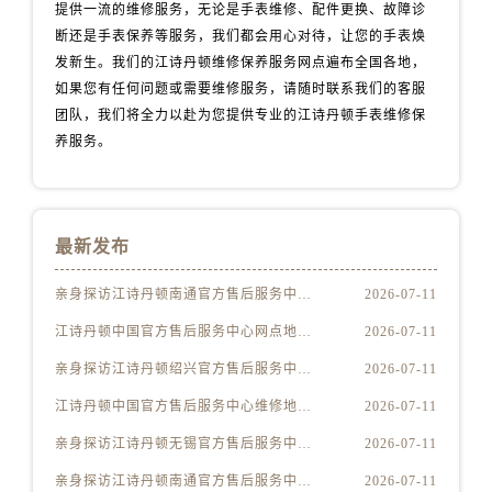
山西省临汾市尧都区解放路江诗丹顿售后服务中心（需提前预约）
提供一流的维修服务，无论是手表维修、配件更换、故障诊
断还是手表保养等服务，我们都会用心对待，让您的手表焕
山西省吕梁市离石区永宁中路与建设街交叉口江诗丹顿售后服务中心（需提前预约）
发新生。我们的江诗丹顿维修保养服务网点遍布全国各地，
山西省朔州市朔城区怡西路与鄯阳西街交汇处江诗丹顿售后服务中心（需提前预约）
如果您有任何问题或需要维修服务，请随时联系我们的客服
山西省忻州市忻府区和平东街与七一南路交叉口江诗丹顿售后服务中心（需提前预约）
团队，我们将全力以赴为您提供专业的江诗丹顿手表维修保
山西省阳泉市郊区平阳东街与新城大道交叉口江诗丹顿售后服务中心（需提前预约）
养服务。
山西省运城市盐湖区河东街江诗丹顿售后服务中心（需提前预约）
山西省长治市潞州区英雄中路江诗丹顿售后服务中心（需提前预约）
山西省太原市迎泽区迎泽街道解放路15号亨得利名表维修授权店3楼江诗丹顿售后服务中心（需提前预约）
最新发布
天津市和平区赤峰道136号天津国际金融中心26层2603室江诗丹顿售后服务中心（需提前预约）
安徽省安庆市迎江区人民路江诗丹顿售后服务中心（需提前预约）
亲身探访江诗丹顿南通官方售后服务中心｜电话和完整地址（2026年7月最新）
2026-07-11
安徽省蚌埠市蚌山区淮河路江诗丹顿售后服务中心（需提前预约）
江诗丹顿中国官方售后服务中心网点地址和联系电话实地考察报告多信源验证（2026年7月最新）
2026-07-11
安徽省亳州市谯城区魏武大道江诗丹顿售后服务中心（需提前预约）
亲身探访江诗丹顿绍兴官方售后服务中心｜官方电话及服务网点地址（2026年7月最新）
2026-07-11
安徽省池州市贵池区长江路江诗丹顿售后服务中心（需提前预约）
江诗丹顿中国官方售后服务中心维修地址及服务热线实地考察报告多信源验证（2026年7月最新）
2026-07-11
安徽省滁州市琅琊区南谯北路江诗丹顿售后服务中心（需提前预约）
安徽省阜阳市颍州区颍州北路江诗丹顿售后服务中心（需提前预约）
亲身探访江诗丹顿无锡官方售后服务中心｜服务电话与网点地址（2026年7月最新）
2026-07-11
安徽省淮北市相山区淮海路江诗丹顿售后服务中心（需提前预约）
亲身探访江诗丹顿南通官方售后服务中心｜详细地址及客服热线（2026年7月最新）
2026-07-11