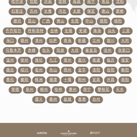
哈尔滨
合肥
济南
昆明
南昌
南宁
青岛
沈阳
江西省新余市渝水区北湖西路江诗丹顿售后服务中心（需提前预约）
江西省宜春市袁州区中山中路江诗丹顿售后服务中心（需提前预约）
石家庄
苏州
长春
河北
太原
保定
唐山
邯郸
江西省鹰潭市月湖区胜利东路江诗丹顿售后服务中心（需提前预约）
廊坊
昆山
广西
佛山
东莞
中山
德阳
绵阳
山东省德州市德城区东风中路江诗丹顿售后服务中心（需提前预约）
齐齐哈尔
呼和浩特
吉林
无锡
芜湖
珠海
汕头
三亚
山东省东营市东营区济南路江诗丹顿售后服务中心（需提前预约）
海口
赣州
漳州
拉萨
青海
新疆
兰州
银川
大同
山东省济南市历下区经十路11111号华润中心写字楼（万象城）15层1508室江诗丹顿售后服务中心（需提前预约）
乌鲁木齐
赤峰
包头
阳泉
大庆
秦皇岛
沧州
张家口
山东省济宁市任城区太白楼路江诗丹顿售后服务中心（需提前预约）
温州
徐州
潍坊
九江
常州
嘉兴
南通
临沂
淮安
山东省莱芜市文化南路8号银座商城名表维修一楼名表维修江诗丹顿售后服务中心（需提前预约）
烟台
绍兴
亳州
舟山
扬州
金华
洛阳
岳阳
衡阳
山东省临沂市兰山区解放路江诗丹顿售后服务中心（需提前预约）
山东省日照市东港区烟台路江诗丹顿售后服务中心（需提前预约）
黄石
襄阳
株洲
湘潭
十堰
荆州
宜昌
许昌
南阳
山东省泰安市泰山区财源街道泰山大街江诗丹顿售后服务中心（需提前预约）
常德
泉州
柳州
桂林
惠州
西宁
攀枝花
天水
山东省威海市环翠区新威海路89号振华商厦一楼名表维修江诗丹顿售后服务中心（需提前预约）
遵义
泰州
盐城
香港
台州
山东省潍坊市奎文区东风东街江诗丹顿售后服务中心（需提前预约）
山东省枣庄市滕州市北辛路与善国路交叉口江诗丹顿售后服务中心（需提前预约）
山东省淄博市张店区金晶大道江诗丹顿售后服务中心（需提前预约）
上海市黄浦区南京东路299号宏伊国际广场写字楼8层806室江诗丹顿售后服务中心（需提前预约）