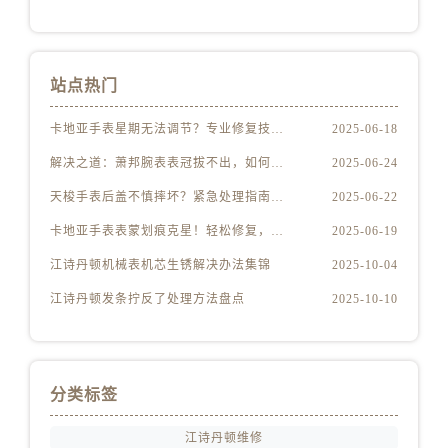
安徽省淮南市田家庵区国庆中路江诗丹顿售后服务中心（需提前预约）
安徽省黄山市屯溪区黄山西路江诗丹顿售后服务中心（需提前预约）
安徽省六安市金安区解放中路江诗丹顿售后服务中心（需提前预约）
站点热门
安徽省马鞍山市雨山区湖南西路江诗丹顿售后服务中心（需提前预约）
安徽省宿州市埇桥区人民中路江诗丹顿售后服务中心（需提前预约）
卡地亚手表星期无法调节？专业修复技巧大公开
2025-06-18
安徽省铜陵市铜官区石城大道江诗丹顿售后服务中心（需提前预约）
解决之道：萧邦腕表表冠拔不出，如何巧妙修复
2025-06-24
安徽省芜湖市镜湖区中山路步行街江诗丹顿售后服务中心（需提前预约）
天梭手表后盖不慎摔坏？紧急处理指南在这
2025-06-22
安徽省宣城市宣州区叠嶂西路江诗丹顿售后服务中心（需提前预约）
福建省龙岩市新罗区九一南路江诗丹顿售后服务中心（需提前预约）
卡地亚手表表蒙划痕克星！轻松修复，再现奢华光泽
2025-06-19
福建省南平市建阳区人民西路江诗丹顿售后服务中心（需提前预约）
江诗丹顿机械表机芯生锈解决办法集锦
2025-10-04
福建省宁德市蕉城区天湖东路江诗丹顿售后服务中心（需提前预约）
江诗丹顿发条拧反了处理方法盘点
2025-10-10
福建省莆田市城厢区霞林街道荔华东大道江诗丹顿售后服务中心（需提前预约）
福建省三明市三元区东乾二路江诗丹顿售后服务中心（需提前预约）
福建省漳州市龙文区步港路江诗丹顿售后服务中心（需提前预约）
分类标签
江苏省常州市新北区龙锦路1590号现代传媒中心5号楼10层1008室江诗丹顿售后服务中心（需提前预约）
江苏省淮安市清江浦区淮海北路江诗丹顿售后服务中心（需提前预约）
江诗丹顿维修