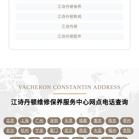
江苏省连云港市海州区通灌北路江诗丹顿售后服务中心（需提前预约）
江诗丹顿保养
江苏省南京市秦淮区中山南路1号南京中心22层22-C1-C3室江诗丹顿售后服务中心（需提前预约）
江诗丹顿新闻
江苏省宿迁市宿城区西湖路江诗丹顿售后服务中心（需提前预约）
江诗丹顿
江苏省泰州市海陵区永定东路399号置地商务中心东塔（华润万象城）17层1706室江诗丹顿售后服务中心（需提前预约）
江诗丹顿配件
江苏省徐州市鼓楼区淮海东路29号苏宁广场IFC国际金融中心35层3508室江诗丹顿售后服务中心（需提前预约）
江苏省盐城市盐都区世纪大道5号盐城金融城写字楼1号楼16层1604室江诗丹顿售后服务中心（需提前预约）
江苏省扬州市邗江区国展路29号星耀天地写字楼1号楼18层1803室江诗丹顿售后服务中心（需提前预约）
江苏省镇江市京口区中山东路江诗丹顿售后服务中心（需提前预约）
江西省抚州市临川区赣东大道江诗丹顿售后服务中心（需提前预约）
江西省赣州市章贡区文清路江诗丹顿售后服务中心（需提前预约）
VACHERON CONSTANTIN ADDRESS
江西省吉安市吉州区井冈山大道江诗丹顿售后服务中心（需提前预约）
江西省景德镇市珠山区珠山中路江诗丹顿售后服务中心（需提前预约）
江诗丹顿维修保养服务中心网点电话查询
江西省九江市浔阳区浔阳路江诗丹顿售后服务中心（需提前预约）
江西省南昌市红谷滩新区红谷中大道998号绿地双子塔（中央广场）A1座办公楼14层1407室江诗丹顿售后服务中心（需提前预约）
北京
上海
广州
深圳
天津
成都
重庆
南京
郑州
江西省萍乡市安源区萍安北大道与康庄路交叉口江诗丹顿售后服务中心（需提前预约）
长沙
杭州
宁波
厦门
武汉
西安
大连
福州
贵阳
江西省上饶市信州区滨江西路江诗丹顿售后服务中心（需提前预约）