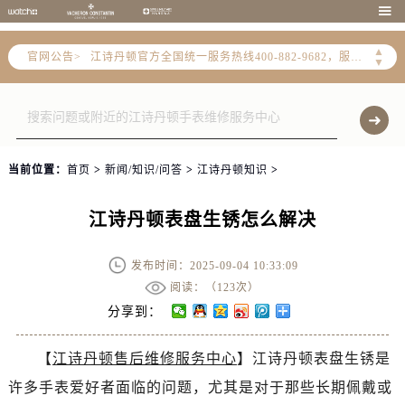
2026年7月江诗丹顿中国区售后服务网络优化升级公告

2026年7月江诗丹顿全国官方售后客户服务热线：400-882-9682
▲
官网公告>
江诗丹顿官方全国统一服务热线400-882-9682，服务覆盖中国大陆、香港、澳门、台湾全部区域（非大陆需加拨“+86”）
▼
2026年7月江诗丹顿售后服务中心最新网点地址：
北京市东城区东长安街1号东方广场写字楼W3座6层602室（需提前预约）
北京市朝阳区建国门外大街甲6号华熙国际中心写字楼D座11层1102室（需提前预约）
天津市和平区赤峰道136号天津国际金融中心写字楼26层2603室（需提前预约）
当前位置：
首页
>
新闻/知识/问答
>
江诗丹顿知识
>
上海市徐汇区虹桥路3号港汇中心写字楼2座37层3705室（需提前预约）
上海市黄浦区南京东路299号宏伊国际广场写字楼8层806室（需提前预约）
江诗丹顿表盘生锈怎么解决
南京市秦淮区中山南路1号（新街口）南京中心写字楼22层C1-1室（需提前预约）
常州市新北区龙锦路1590号现代传媒中心写字楼5号楼10层1008室（需提前预约）
发布时间：2025-09-04 10:33:09
徐州市鼓楼区淮海东路29号苏宁广场IFC国际金融中心写字楼35层3508室（需提前预约）
阅读：（
123次）
扬州市邗江区国展路29号星耀天地写字楼1号楼18层1803室（需提前预约）
分享到：
盐城市盐都区世纪大道5号盐城金融城写字楼1号楼16层1604室（需提前预约）
【
江诗丹顿售后维修服务中心
】江诗丹顿表盘生锈是
泰州市海陵区永定东路399号置地商务中心东塔写字楼（华润万象城）17层1706室（需提前预约）
许多手表爱好者面临的问题，尤其是对于那些长期佩戴或
宁波市江北区大闸南路500号来福士广场办公楼20层2009室（需提前预约）