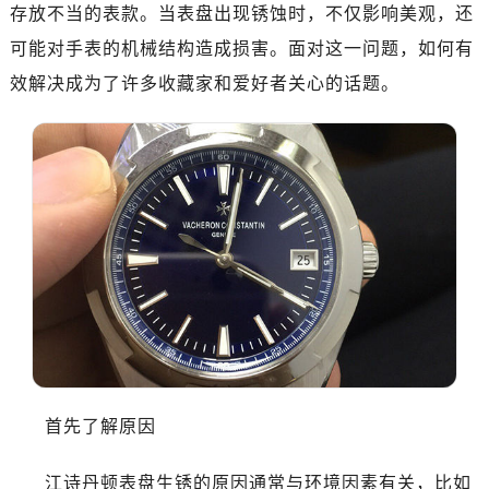
杭州市上城区钱江路1366号华润大厦写字楼A座5层503-5室（需提前预约）
存放不当的表款。当表盘出现锈蚀时，不仅影响美观，还
金华市金东区东市南街777号金华万达广场写字楼4号楼22层2209室（需提前预约）
可能对手表的机械结构造成损害。面对这一问题，如何有
绍兴市越城区胜利东路379号世茂天际中心写字楼8层805室（需提前预约）
效解决成为了许多收藏家和爱好者关心的话题。
嘉兴市南湖区广益路705号嘉兴世界贸易中心写字楼A座13层1304室（需提前预约）
南昌市红谷滩新区红谷中大道998号绿地双子塔（中央广场）A1座办公楼14层07室（需提前预约）
济南市历下区经十路11111号华润中心写字楼（万象城）15层1508室（需提前预约）
广州市天河区天河路230号万菱汇国际中心写字楼A塔7层704室（需提前预约）
广州市越秀区环市东路371-375号世界贸易中心大厦南塔写字楼15层07室（需提前预约）
深圳市罗湖区深南东路5001号华润大厦写字楼17层1701室（需提前预约）
惠州市惠城区江北文昌一路7号华贸大厦写字楼1座30层05室（需提前预约）
厦门市思明区湖滨东路95号华润大厦写字楼B座11层1104室（需提前预约）
福州市鼓楼区五四路128-1号恒力城写字楼15层03室（需提前预约）
成都市锦江区人民东路6号SAC东原中心写字楼24层2406B室（需提前预约）
重庆市江北区观音桥步行街2号融恒时代广场写字楼9层902室（需提前预约）
首先了解原因
长沙市芙蓉区定王台街道建湘路393号世茂环球金融中心写字楼（芙蓉广场）10层13室（需提前预约）
郑州市二七区铭功路10号华润大厦写字楼29层2905室（需提前预约）
江诗丹顿表盘生锈的原因通常与环境因素有关，比如