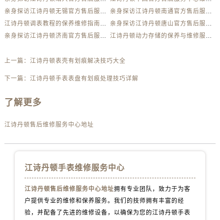
北京市东城区东长安街1号王府井东方广场W3座6层602室江诗丹顿售后服务中心（需提前预约）
亲身探访江诗丹顿无锡官方售后服务中心｜服务电话与网点地址（2026年7月最新）
亲身探访江诗丹顿南通官方售后服务中心｜详细地址及客服热线（2026年7月最新）
河北省保定市竞秀区朝阳北大街北国先天下江诗丹顿售后服务中心（需提前预约）
江诗丹顿调表教程的保养维修指南权威公示（2026年7月最新）
亲身探访江诗丹顿唐山官方售后服务中心｜网点地址及热线（2026年7月最新）
内蒙古自治区阿拉善盟市左旗土尔扈特大街江诗丹顿售后服务中心（需提前预约）
亲身探访江诗丹顿济南官方售后服务中心｜最新地址及服务热线（2026年7月最新）
江诗丹顿动力存储的保养与维修服务指南权威公示（2026年7月最新）
内蒙古自治区巴彦淖尔市临河区新华街江诗丹顿售后服务中心（需提前预约）
内蒙古自治区包头市青山区幸福路甲3号王府井百货名表维修江诗丹顿售后服务中心（需提前预约）
上一篇：
江诗丹顿表壳有划痕解决技巧大全
内蒙古自治区赤峰市红山区哈达街江诗丹顿售后服务中心（需提前预约）
下一篇：
江诗丹顿手表表盘有划痕处理技巧详解
内蒙古自治区鄂尔多斯市东胜区伊金霍洛街江诗丹顿售后服务中心（需提前预约）
内蒙古自治区呼伦贝尔市海拉尔区中央街江诗丹顿售后服务中心（需提前预约）
了解更多
内蒙古自治区通辽市科尔沁区明仁大街江诗丹顿售后服务中心（需提前预约）
江诗丹顿售后维修服务中心地址
内蒙古自治区乌海市海勃湾区人民南路江诗丹顿售后服务中心（需提前预约）
内蒙古自治区乌兰察布市集宁区恩和大街江诗丹顿售后服务中心（需提前预约）
内蒙古自治区锡林郭勒盟市锡林浩特市光明街与额尔敦路交叉口江诗丹顿售后服务中心（需提前预约）
江诗丹顿手表维修服务中心
内蒙古自治区兴安盟市乌兰浩特市兴安大街江诗丹顿售后服务中心（需提前预约）
山西省大同市平城区迎宾街江诗丹顿售后服务中心（需提前预约）
江诗丹顿售后维修服务中心地址
拥有专业团队，致力于为客
山西省晋城市城区黄华街江诗丹顿售后服务中心（需提前预约）
户提供专业的维修和保养服务。我们的技师拥有丰富的经
山西省晋中市榆次区顺城街江诗丹顿售后服务中心（需提前预约）
验，并配备了先进的维修设备，以确保为您的江诗丹顿手表