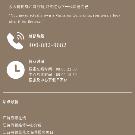
上海市徐汇区虹桥路3号港汇中心2座37层3705室江诗丹顿售后服务中心（需提前预约）
没人能拥有江诗丹顿,只不过为下一代保管而已
浙江省杭州市上城区钱江路1366号华润大厦A座5层503-5室江诗丹顿售后服务中心（需提前预约）
"You never actually own a Vacheron Constantin.You merely look
浙江省湖州市吴兴区劳动路江诗丹顿售后服务中心（需提前预约）
after it for the next.”
浙江省嘉兴市南湖区广益路705号嘉兴世界贸易中心A座13层1304室江诗丹顿售后服务中心（需提前预约）
浙江省金华市金东区东市南街777号金华万达广场4号楼22楼2209室江诗丹顿售后服务中心（需提前预约）
总部热线
400-882-9682
浙江省丽水市莲都区解放街江诗丹顿售后服务中心（需提前预约）
浙江省宁波市江北区大闸南路500号来福士广场办公楼20层2009室江诗丹顿售后服务中心（需提前预约）
浙江省衢州市柯城区上街江诗丹顿售后服务中心（需提前预约）
营业时间
客服在线时间：08:00-22:00
浙江省绍兴市越城区胜利东路379号世茂天际中心写字楼8层805室江诗丹顿售后服务中心（需提前预约）
中心营业时间：09:00-19:30
浙江省舟山市定海区解放东路江诗丹顿售后服务中心（需提前预约）
客服及中心节假日不休
澳门特别行政区大堂区议事亭前地（新马路）江诗丹顿售后服务中心（需提前预约）
澳门特别行政区风顺堂区南湾大马路江诗丹顿售后服务中心（需提前预约）
站点导航
澳门特别行政区花地玛堂区关闸广场江诗丹顿售后服务中心（需提前预约）
澳门特别行政区花王堂区大三巴商圈江诗丹顿售后服务中心（需提前预约）
江诗丹顿在线
澳门特别行政区嘉模堂区官也街江诗丹顿售后服务中心（需提前预约）
江诗丹顿维修中心介绍
澳门省路氹城市金光大道江诗丹顿售后服务中心（需提前预约）
江诗丹顿维修及保养服务项目