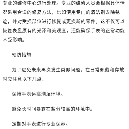
青岛市南区山东路6号华润大厦B座22层04室（需提前预约）
专业的维修中心进行处理。专业的维修人员会根据具体情
烟台市芝罘区胜利路139号万达金融中心A座907室（需提前预约）
况采用合适的修复方法，比如使用专门的清洁剂去除锈
长春市朝阳区西安大路727号中银大厦A座(旺进大厦)18层09室（需提前预约）
迹，并对受损部位进行修复或更换新的零件。这不仅可以
贵阳市南明区都司高架桥路33号亨特国际金融中心14楼14D（需提前预约）
恢复表盘原有的光泽和美观度，还能确保手表的正常功能
昆明市盘龙区北京路928号同德昆明广场写字楼10层06室（需提前预约）
不受影响。
石家庄市长安区中山东路39号勒泰中心写字楼B座13层07室（需提前预约）
西安市碑林区南关正街88号华侨城长安国际中心E座6楼10室（需提前预约）
预防措施
海口市龙华区金贸东路5号海口华润大厦B座17层1707室（需提前预约）
唐山市路南区新华东道100号万达广场写字楼A座10层1002室（需提前预约）
为了避免未来再次发生类似问题，在日常佩戴和存放
台州市椒江区东海大道1800号腾达中心东1幢20楼2002室（需提前预约）
时应注意以下几点：
内蒙古自治区呼和浩特市玉泉区大学西街70号华润万象城写字楼（鄂尔多斯大厦）23层2326室（需提前预约）
甘肃省兰州市七里河区西津西路16号兰州中心写字楼21层2102室（需提前预约）
保持手表远离潮湿环境。
重庆市解放碑渝中区民权路28号英利国际金融中心写字楼20层01室（需提前预约）
黑龙江省大庆市萨尔图区会战大街江诗丹顿售后服务中心（需提前预约）
避免长时间暴露在盐分较高的环境中。
黑龙江省鹤岗市向阳区红军路江诗丹顿售后服务中心（需提前预约）
黑龙江省黑河市爱辉区中央街江诗丹顿售后服务中心（需提前预约）
定期对手表进行专业保养。